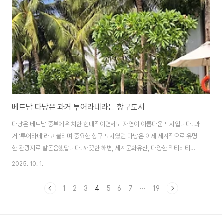
리. 불쌍한 댕댕이들. 관광객들이 머무는 대표적인거리입니다.여기는 태풍의
피해는 없습니다. 새로 짓는 게 나을 것 같은데...
베트남 다낭은 과거 투어라네라는 항구도시
다낭은 베트남 중부에 위치한 현대적이면서도 자연이 아름다운 도시입니다. 과
거 '투어라네'라고 불리며 중요한 항구 도시였던 다낭은 이제 세계적으로 유명
한 관광지로 발돋움했답니다. 깨끗한 해변, 세계문화유산, 다양한 액티비티가
어우러져 남녀노소 모두에게 사랑받는 도시죠. 동남아의 숨은 보석, 베트남 다
2025. 10. 1.
낭이지만 워낙, 많은 한국인이 찾는 곳이라 이제는경기도 다낭시라는 닉네임이
붙을 정도입니다. 제 경우에는 태풍이 오거나 장마가 오든,혼자 잘 노는 타입이
1
2
3
4
5
6
7
···
19
라 날씨에는 지장 받지 않는룰루랄라 타입입니다. 오늘도 힘차게 출발합니다.
다낭은 태풍이 와도 크게 피해를 보지는 않는 것 같습니다.하늘이 꿈툴 거리네
요. 잔뜩 흐린 날입니다.금방이라도 비가 내릴 것 같은 날씨지만,금세 말짱해지