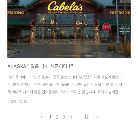
시청에서 제설작업을 마치고 스케이트장으로 선을 보일 겁니다. 시에서 무료로
운영하는 스케이트장입니다. 산..
ALASKA " 얼음 낚시 시즌이다 ! "
이제 동네마다 다 있는 호수가 꽁꽁 얼었습니다. 얼음낚시 시즌이 도래했습니
다. 보통 연어나 무지개 송어를 낚아 올립니다. 연어들은 산란을 마친 후, 아직
채 바다로 나가지 않은 연어들이라 크기가 크지는 않습니다. 무지개 송어들도
아직 채 크게 자라진 않아서 재미로 잡는 취미활동 중 하나입니다. 나 홀로 낚시
2022. 12. 3.
를 즐기기보다는 보통 가족이 다 함께 출동해서 낚시라는 공동의 관심사를 즐
기는 행위인 것 같습니다. 그래서, 보통 부인은 대동하지 않는 경우도 있지만,
1
2
3
4
···
12
아이들은 꼭, 대동을 합니다. 다양한 낚시용품을 파는 종합 스포츠 용품점을 들
렀습니다. CABELRA, S라는 쇼핑센터를 들러 겨울 낚시용품을 두루두루 살펴
보았습니다. 그럼, 출발합니다. 사냥과 낚시용품 전문점입니다. 다양한 총들과