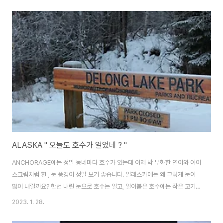
어붙은 호수에 나와 스케이팅을 즐기길래 같이 따라 나와 보았습니다. 눈이 내
리면 샹송이 먼저 생각이 나는데, 눈이 주는 이미지가 많은이들에게 안정과 평
화를 선물해 주기 때문이 아닌가합니다. 동네 호수는 빙상장으로 변하고 산책
로와 공원은 스키장으로 변하는 이색적인 동네인 알래스카! 동네마다 호수가
있고, 동네마다 공원과 산책로가 공존하기에 삶의 여유가 넘쳐흐르기도 합니
다. 대학교 옆 작은 호숫가의 풍경을..
ALASKA " 오늘도 호수가 얼었네 ? "
ANCHORAGE에는 정말 동네마다 호수가 있는데 이제 막 부화한 연어와 아이
스크림처럼 흰 , 눈 풍경이 정말 보기 좋습니다. 알래스카에는 왜 그렇게 눈이
많이 내릴까요? 한번 내린 눈으로 호수는 얼고, 얼어붙은 호수에는 작은 고기들
이 많이 살고 있습니다. 그 얼어버린 호수를 독차지 하면서 겨울 풍경을 감상하
2023. 1. 28.
고 있습니다. 호수 위를 거닐며 , 운치를 느끼며 걷는 오늘 하루도 어느덧 , 해가
지고 있네요. 다 같이 호수 풍경에 젖어 볼까요? 가던 길 잠시 멈추고 호수를 만