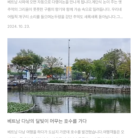
베트남 사파에 오면 자동으로 다랭이논을 만나게 됩니다.계단식 논이 주는 옛
추억의 그리움이 풋풋한 구름의 향기와 함께 가슴 속으로 밀려듭니다. 우리네
어릴적 개구리 소리를 들으며논두렁을 걷던 추억도 새록새록 돋아납니다.그리
고, 사파의 호수도 그 한몫을 단단히 하는데더욱 사파가 정겨운 것은 만원으로
2024. 10. 23.
아주 훌륭한 호텔을 만날 수 있다는 겁니다. 그래서, 오늘은 만원의 행복인 보
금자리를소개하려고 합니다.저를 따라오세요 ^(^ 아직, 해도 뜨지 않았는데 눈
을 떴습니다.이른 아침, 호텔에서 바라다본 새벽의 사파 모습입니다. 호텔 프런
트입니다.거창하지 않지만 친절하고 깔끔합니다. 호텔 전용 주방입니다. 웰컴
드링크로 물을 많이 주네요.원래 베트남은 물을 돈 받고 팔기로 유명한데어디
서든지 Tea는 무료지만 물은,..
베트남 다낭의 달빛이 머무는 호수를 가다
베트남 다낭 여행을 하다가 도심지 가운데 호수를 발견했습니다.여행객들은 오