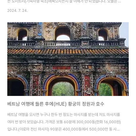
는 도미트리(기숙사형 숙소)에묵으시는지 잘 이해가 안 되었습니다. 오늘은 다
낭에서 우리나라 돈, 단돈 만원에 묵는 호텔을 잠시 소개하고 넘어가겠습니다.
2024. 7. 24.
저는, 아고다에서 이런 호텔만 찾아 숙박을 하는데많은 분들이 보통 이런 정도
의 호텔을 3만 원대에예약을 하시는 걸 자주 보았습니다. 그리고, 호수에서 낚
시를 하는 강태공을 만나보았습니다.낚시광인 저도 잠시 베트남에서의 낚시 분
위기를느껴 보았습니다.그럼, 오늘도 출발합니다. "막사"" 베트남 인민 군 "자
칫 모르고 들어갈 뻔했습니다.저는, 호기심에 들어가서 물어보려다가 잠시, 간
판과 많은 국기들을 보고 검색을 해..
베트남 여행에 들른 후에(HUE) 황궁의 정원과 호수
베트남 여행을 오시면 누구나 한두 번 정도는 마사지를 받는데 저도 마사지를
여러 번 받아 보았습니다. 가격은 보통 60분에 300,000동(한화 16,000원)
입니다.(아로마 전신 마사지) 90분은 400,000동에서 500,000만 동 사이