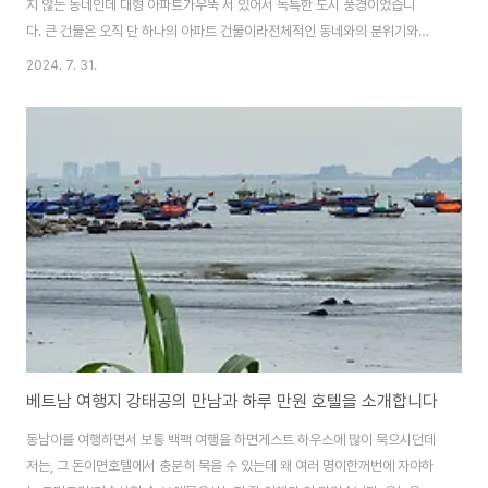
지 않는 동네인데 대형 아파트가우뚝 서 있어서 독특한 도시 풍경이었습니
다. 큰 건물은 오직 단 하나의 아파트 건물이라전체적인 동네와의 분위기와는
다소 언밸런스해보였습니다.호수 주위는 모두 카페로 자리하고 있어 호수 카페
2024. 7. 31.
촌이라고 할 정도입니다. 저도 잠시 카페에 들어가서 차 한잔 했습니다.오늘은
달 호수 카페촌으로 시작합니다. 아파트가 도대체 몇 층인가요?엄청나게 높은
아파트가 우뚝 솟아 동네의랜드마크가 된 것 같습니다. 헤어숍인데 미용을 하
시는 분이 남자분이고보조도 남자분이네요.여성분이 좀 뻘쭘하지는 않을는
지..마스크를 써서 좋네요. 베트남 호수들 특징이 어디서 물이 흘러들어 올 수가
없는 지형으로 인해 늘 고인 물이 되어썩는 게..
베트남 여행지 강태공의 만남과 하루 만원 호텔을 소개합니다
동남아를 여행하면서 보통 백팩 여행을 하면게스트 하우스에 많이 묵으시던데
저는, 그 돈이면호텔에서 충분히 묵을 수 있는데 왜 여러 명이한꺼번에 자야하