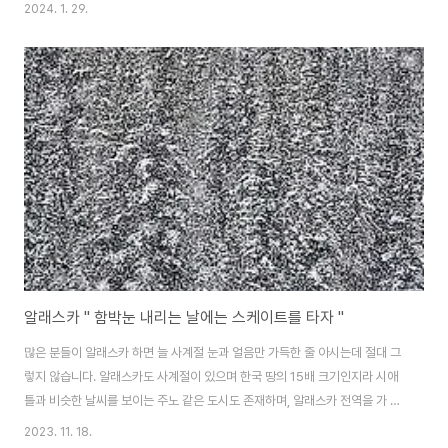
인데 요새 같은 비수기에는 세일을 많이 하더군요. 태국에서도 마사지를 여러
2024. 1. 29.
번 받았는데 태국 보다는 한 단계 위였습니다. 가격은 태국 타이 마사지는 평균
7,000원 정도였는데 돈 아깝다는 생각이 들 정도로 엉망입니다. 제가 제일 궁
금한 건, 마사지 직원들 손 피부가 엄청 까칠하다는 겁니다. 껄끄럽다고 해야 하
나요? 매일 마사지를 하면 부드러워야 할 텐데 왜 거친지 모르겠더라고요. 이게
아직도 풀리지 않은 궁금증입니다. 제 손 보다도 엄청 거칠더군요. 오늘은 후에
..
알래스카 " 함박눈 내리는 날에는 스케이트를 타자 "
많은 분들이 알래스카 하면 늘 사계절 눈과 얼음만 가득한 줄 아시는데 절대 그
렇지 않습니다. 알래스카도 사계절이 있으며 한국 땅의 15배 크기인지라 시애
틀과 비슷한 날씨를 보이는 주노 같은 도시도 존재하며, 알래스카 전역을 가 보
신 분이 없을 정도로 광활하기만 합니다. 함박눈이 내리던 날, 청년 두 명이 얼
2023. 11. 18.