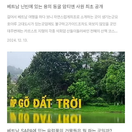
베트남 닌빈에 있는 용의 동굴 암티엔 사원 최초 공개
걸어서 베트남 여행을 하다 보니 자연스럽게최초로 소개하는 곳이 생기는군요
호아루 고대도시가 있는곳임에도 불구하고가이드조차도 와보지 않았을 곳인
데주변에는 카르스트 지형의 각종 석회암 산들이둘러싸인 천혜의 산책 코스이
기도 합니다. 모두 물에 잠겨 있다가 서서히 모습을 드러내어호수가 만들어지
2024. 12. 13.
고 자연적인 동굴이 있는데그곳에 바로 용의 동굴, 암 티엔 사원이 있습니다.최
초로 공개되는 용의 둥글 암티엔 사원을소개합니다. 그럼 출발합니다. 나중에
다시 여기 주변의 경치를 소개하겠지만정말 누가봐도 감탄사가 나올만한 경치
를자랑합니다.암 티엔 사원 팻말이 있습니다. 205개의 계단을 올라가야 하지
만올라갈만한 가치가 넘쳐 납니다. 스님들의 거처인 것 같은데 인적이 없는 걸
보니,아무도 없나봅니다. 드디어 도착했습니다.여기 넓..
베트남 SAPA에 있는 유럽풍의 건물들은 뭘 하는 곳일까?