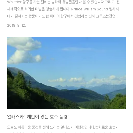
Whiittier 항구를 가는 길에는 빙하와 유빙들을만나 볼 수 있습니다.그리고, 전
세계적으로 희귀한 터널을 경험하게 됩니다. Prince William Sound 빙하지
대가 펼쳐지는 관문이기도 한 위디어 항구에서 경험하는 빙하 크루즈는장엄한
빙하를 마주하는 소중한 기회를 주기도 합니다..1만여개의 빙하지대가 펼쳐지
2018. 8. 12.
는 빙하의 보고라 할 수 있는 프린스 윌리엄 사운드는 알래스카의 남쪽스워드,
위디어,발데즈까지 포함하는 광활한 바다를일컫는 말입니다..알래스카의 여행
출발합니다...빙하에서 떨어져 내린 유빙의 크기가엄청 납니다.. .산세가 높아
늘 흐리거나 비가 내리는 위디어의 바다인데,오늘도 바람이 몹시 불고 있습니
다.. .다행히 비는 내리지 않을 것 같지만 바람이 몹시 불어낙시 하기에는 다소
힘든 실정입니다..
알래스카" 캐빈이 있는 호수 풍경"
오늘도 아름다운 풍경을 전해 드리는 알래스카 여행편입니다.평화로운 호숫가