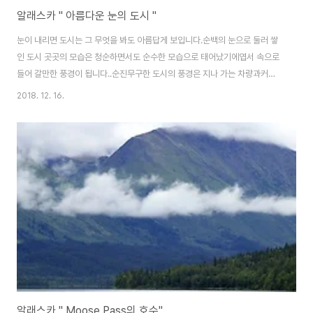
알래스카 " 아름다운 눈의 도시 "
눈이 내리면 도시는 그 무엇을 봐도 아름답게 보입니다.순백의 눈으로 둘러 쌓
인 도시 곳곳의 모습은 청순하면서도 순수한 모습으로 태어났기에엽서 속으로
들어 갈만한 풍경이 됩니다..순진무구한 도시의 풍경은 지나 가는 차량과커피
샵과 작은 나무 한 그루조차도 사랑 하게만드는 효과가 있습니다.두 번째로 많
2018. 12. 16.
은 적설량을 보인 요즈음, 이제는완벽한 겨울 왕국이 되었습니다..알래스카 여
행은 이런 겨울 시즌도 무척이나 인상깊게 오랫동안 추억으로 남을만한 계기가
되기도합니다.춥지만 , 그 강력한 아름다움에 반할 알래스카를적극적으로 추천
합니다...미국은 이런 Coffee Trailer 가 정말 많은데 마치한국의 포장 마차
만큼이나 많습니다.. .겨울 풍경 속에 있는 맥도널드는 운치가 있어 보입니다.. .
제설 작업을 했는데도..
알래스카 " Moose Pass의 호수"