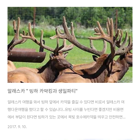
물들의설 자리가 좁아지고 , 밀려나는 듯 합니다.오늘은 너구리 형제와 물개들
의 날렵한수영 솜씨를 영상으로 소개합니다. ..5마리 너구리 가족입니다.너구
리는 호기심이 왕성한 포유류 동물입니다. . .너구리의 특징은 긴 앞다리와 얼굴
모습인데앞 다리가 길다보니 걷는 모습이 상당히 코믹합니다. . .너구리의 얼굴
을 보면 아메리카 원주민의 얼굴 분장모습과 흡사한데 이는, 신화 속에 나오는
모습이기도 합니다. . .숲에..
알래스카 " 빙하 카약킹과 생일파티"
알래스카 여행을 와서 빙하 앞에서 카약을 즐길 수 있다면 비로서 알래스카 여
행다운여행을 했다고 할 수 있습니다..유빙 사이를 누빈다면 좋겠지만 비용면
에서 부담이 된다면 빙하가 있는 곳에서 옥빛 호수에카약을 띄우고 안전하면서
도 느긋하게 카약킹을 할 수 있습니다..Portage Valley 빙하에서 자연을 즐기
2017. 9. 10.
는 아웃도어와 생일 파티 현장을가 보도록 하겠습니다. ..녹용을 머리에 이고 다
니는 사슴들로 출발합니다. . .빙하가 녹아 흐르는 호수에 직접 발을 담궈보며