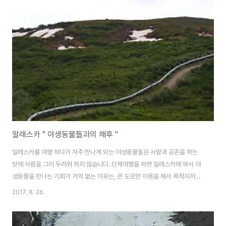
즐거워 하는 여행객들입니다. . .포테이지밸리에 아슬아슬하게 남아 있는 빙하.
. .이 호수에서 드론을 띄워 박진감 넘치는 영상을 촬영하면정말 멋진 장면을 만
들어 낼 수 있습니다. . .드론촬영의 명소중 한 곳이기도 합니다. . .연어가 산란
을 해..
알래스카 " 야생동물들과의 해후 "
알래스카를 여행 하다가 자주 만나게 되는 야생동물들은 사람과 공존을 하는
탓에 사람을 그리 두려워 하지 않습니다..단체여행을 하면 알래스카에 와서 야
생동물을 만나는 기회가 거의 없는 이유는, 큰 도로만 이용을 해서 목적지까지
주야장창 달리기만 하니기회가 없기도 합니다..곰,독수리,산양,토끼,무스,사슴
2017. 8. 26.
등을 만나는 기회가 참 많습니다.동물들이 있을법한 곳을 가면 어김없이 나타
나기도합니다..물론, 연어야 흔하니 어디서든지 쉽게 볼 수 있습니다.그러나, 단
체관광을 하면 하다못해 연어도 힘들게겨우 볼 수 있기도 합니다..오늘은 툰드