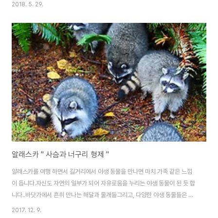
볼 수 있다는 묘미가 있습니다.여름에 만나는 설산과 눈이 시원해지는 겨울풍
2018. 5. 29.
경은 갑자기 덤으로 얻은 선물 같은 기분이듭니다..말꼬리 폭포와 면사폭포등
다양한 폭포와 해발845m 의 진풍경을 소개합니다...Valdaz를 방문하면 어김
없이 여기서 인증샷을찍는 명소이기도 합니다.. .탐슨 패스에 있는
Worthington Glacier 입니다.. .빙하 입구부터 눈이 쌓여 진입이 불가합니
다.. .워싱턴 빙하로 접근하는 도로가 모두 눈으로 덮혀있습니다.. .눈을 뭉쳐
눈..
알래스카 " 사슴과 너구리 형제 "
알래스카를 여행 하면서 길거리에서 야생 동물을 만나면 마치 가족 같은 느낌
이 듭니다.자신도 자연의 일부가 되어 자유로움을 누리는 야생 동물이 된 듯 합
니다..바닷가에서 흔히 만나는 해달과 물개들그리고, 다양한 야생 동물들은 알
래스카에서사는 재미를 느끼게 해줍니다..사람들의 영역이 점차 넓어지면서 동
2017. 12. 9.