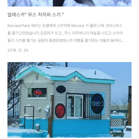
알래스카" 무스 처자와 스키 "
Kincaid Park 에서는 눈썰매와 스키어와 Moose 가 몰려 나와 크리스마스
를 즐기고있었습니다.오로라가 뜨고 , 무스 아주머니가 마실을 나오고 스키어
들이 스키를 즐기는 공원의 풍경은알래스카 여행을 즐기려는 이들의 놀이터가
되었습니다..성탄절에는 스키와 오로라와 눈썰매를 즐기고알래스카 겨울 왕국
2018. 12. 26.
을 즐기기 위해 여행을 온 이들의 머리 위에와 얼굴에는 행복한 웃음들이 꽃을
피웠습니다.알래스칸들의 어깨 위에 가득 핀 웃음 꽃을 감상해보시기 바랍니
다...무스 처자가 동네로 내려왔습니다.. .휘영청 밝은 달이 떴습니다.. .이른 아
침에는 안개가 자욱하게 깔렸습니다.. .가문비 나무에는 함박눈이 하나 가득 쌓
였습니다.. .스키어들이 많이 몰려 나왔습니다.. .바람이 불지 않아 체감 온도는
낮지 않습니다.. .스..