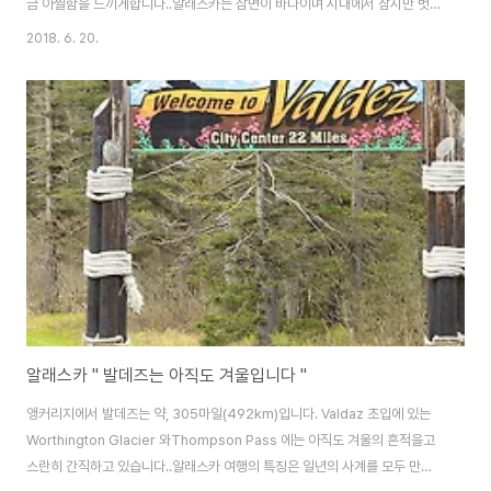
금 아찔함을 느끼게합니다..알래스카는 삼면이 바다이며 시내에서 잠시만 벗어
나도 만나는 바다인지라 , 바다에서 즐기는아웃도어들이 많습니다..오늘은 날
2018. 6. 20.
은 흐리지만 바람이 세게 불어 카이트서핑을 즐기기에는 아주 좋은 날씨입니
다.마음만 먹는다면 , 다양한 아웃도어를 즐길 수 있는천혜의 자연환경은 알래
스카만의 매력이기도 합니다..그럼 카이트 서핑의 세계로 들어가 보도록 하겠
습니다...카이트 서핑은 일명 fly surfing으로 불리우기도 합니다.정말 가슴 짜
릿한 장면 아닌가요?. .주인장은 서핑을 즐기고 강아지는 오수를 즐깁니다.주위
에 차량들이 씽씽 달리면서 ..
알래스카 " 발데즈는 아직도 겨울입니다 "
앵커리지에서 발데즈는 약, 305마일(492km)입니다. Valdaz 초입에 있는
Worthington Glacier 와Thompson Pass 에는 아직도 겨울의 흔적을고
스란히 간직하고 있습니다..알래스카 여행의 특징은 일년의 사계를 모두 만나