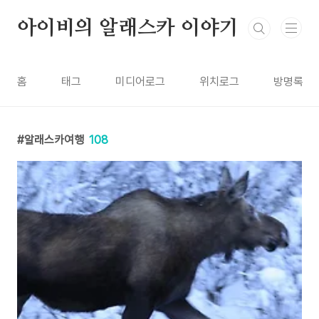
본문 바로가기
아이비의 알래스카 이야기
홈
태그
미디어로그
위치로그
방명록
알래스카여행
108