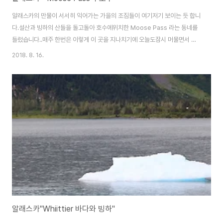
알래스카의 만물이 서서히 익어가는 가을의 조짐들이 여기저기 보이는 듯 합니
다.설산과 빙하의 산들을 돌고돌아 호수에위치한 Moose Pass 라는 동네를
들렀습니다..매주 한번은 이렇게 이 곳을 지나치기에 오늘도잠시 머물면서 아
름다운 풍광에 푹 빠졌습니다.알래스카여행을 하면서 만나는 이런 풍경은그냥
2018. 8. 16.
지나치기 보다는 잠시 들러 그 여유로움에푹 빠져 보는 것도 좋을 듯 싶습니다..
스워드로 바다낚시를 간 팀을 만나러 가는 길에들러 본 아름다운 호수의 풍경
을 전해 드립니다...이 풍경에 반해서 달리던 차를 잠시 멈췄습니다.가을이 오면
구름들이 저렇게 밑둥을 자로 자른 듯 한 모습을자주 볼 수 있습니다.. .몇명 살
지 않는 동네이지만, 이 호수를 위주로 사람들이살기 시작 했는데 자주 왔는데
도 낚시하는 이들은전혀 보..
알래스카"Whiittier 바다와 빙하"