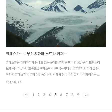
니다. . .이동거리가 장거리인지라 화장실은 필수로 지어져 있습니다.알래스카
의 특징입니다. . .무슨 스티커를 저..
알래스카 " 눈부신빙하와 툰드라 카페 "
알래스카를 여행하다가 동네도 없는 곳에서 카페를 만나면 궁금증이 도져들러
보게 됩니다..마치 고속도로 휴계소에서 만나는 쉼터 같은분위기의 카페로 들
어서면 알래스카 특유의 야생동물들의 박제와 통나무 특유의 나무향이주는 그
윽한 향에 커피한잔을 주문하게 되지요..굽이를 돌아서면 나타나는 설산과 방
2017. 8. 24.
하는 장거리운전을 함에도 불구하고 지루하지 않게 느껴지는 이유이기도 합니
다..오늘도 정처없이 떠나는 알래스카여행 출발합니다. ..굽이를 돌아서자 순백
1
2
3
4
5
6
7
8
9
의 빙하가 길을 가로막고 있어감탄을 자아냅니다. . .툰드라만 가득한 도로 옆
카페가 보이길래 차를 세웠습니다. . .문 입구에서는 꿀벌과 풍뎅이 인형들이 반
겨주었답니다. . .통나무로 지어진 카페는 생각외로 상당히 넓고쾌적한 분위기