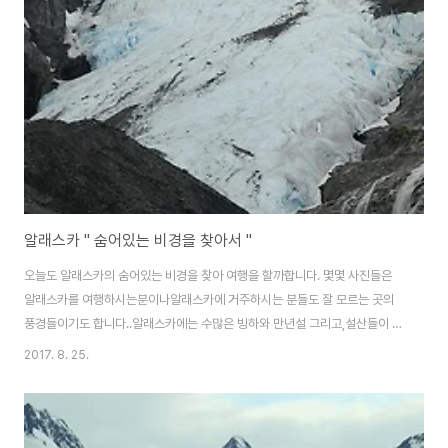
라에서 만나는 야생동물들을 소개합니다. ..북극에서 채취한 원유를 남쪽 발데
즈까지 송유관을 통해수송을 합니다.알래스카를 소개할때 이 장소에서 찍은 사
진이 많이 등장을 합니다. . .허허..
알래스카 " 숨어있는 비경을 찾아서 "
오늘도 알래스카의 숨어있는 비경을 찾아 여행을 할까합니다. 몇몇 사진들은
알래스카를 여행하시는분이나알래스카에 거주하시는 분들도 잘 모르는 곳의
풍경들이기도 합니다..알래스카에는 수많은 빙하와 만년설 그리고,설산들이 많
이 있습니다.전국적으로 분포가 되어있어 어디를 가도 빙하를 만나 볼 수 있으
2017. 8. 25.
나 유독 페어뱅스지역만 빙하가 없기로 유명합니다..앵커리지보다 약 10도 정
도 추운지역임에도 불구하고, 빙하가 존재하지 않은 지역으로유명합니다..자!
그럼 오늘도 아름다운 알래스카를 만나러 갑니다. ..거의 다 녹아버려 이제 한참
을 걸어 올라가야 빙하를 만날 수 있습니다. . .발데즈 가는 길목에 있는 빙하입