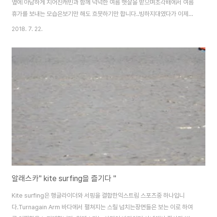
옆에 아담하게 지어진캐빈과 함께 넉넉한 여름 햇살을 받으며조각배에서 여름
휴가를 보내는 모습은보기만 해도 흐뭇하기만 합니다..빙하지대였다가 이제는
다 녹아버려 호수가되어버린, 물이 너무나 깨끗한 호수에는태양의 빛이 별로
2018. 7. 22.
변해 반짝이는 모습들로눈이 부실 지경입니다..알래스카의 주말 여행 이제 출
발합니다...알래스카 전역이 여행객들이 몰려 들지만 워낙 넓은 땅에흩어져 있
어 도로는 이렇게 한가합니다...이제 막 기지개를 켜며 일어나는 늦잠꾸러기 구
름입니다.. .아주 오래전 원주민들이 살던 역사적인 유적지인데지금은 살기 좋
은 곳으로 모두 이주해 빈 터만 남아 있습니다.. .코를 뚫어 코걸이를 한 원주민
들은 마치 아프리카 토인 같은 모습이었..
알래스카" kite surfing을 즐기다 "
Kite surfing은 행글라이더와 서핑을 결합한익스트림 스포츠중 하나입니
다.Turnagain Arm 바다에서 펼쳐지는 스릴 넘치는장면들은 보는 이로 하여