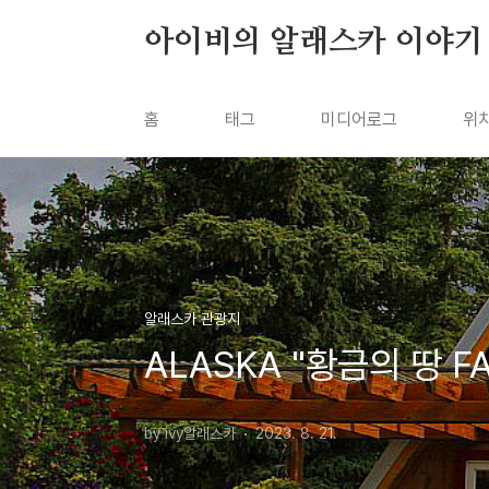
본문 바로가기
아이비의 알래스카 이야기
홈
태그
미디어로그
위
알래스카 관광지
ALASKA "황금의 땅 FA
by ivy알래스카
2023. 8. 21.