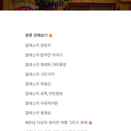
분류 전체보기
알래스카 관광지
알래스카 원주민 이야기
알래스카 축제와 거리풍경
알래스카 구인구직
알래스카 부동산
알래스카 유학,이민정보
알래스카 자유게시판
알래스카 동영상
베트남 다낭과 호이얀 여행 그리고 후에