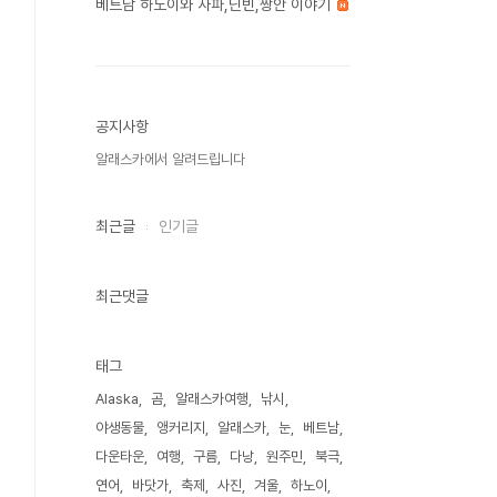
베트남 하노이와 사파,닌빈,짱안 이야기
공지사항
알래스카에서 알려드립니다
최근글
인기글
최근댓글
태그
Alaska
곰
알래스카여행
낚시
야생동물
앵커리지
알래스카
눈
베트남
다운타운
여행
구름
다낭
원주민
북극
연어
바닷가
축제
사진
겨울
하노이