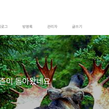
치로그
방명록
관리자
글쓰기
시즌이 돌아왔네요 "