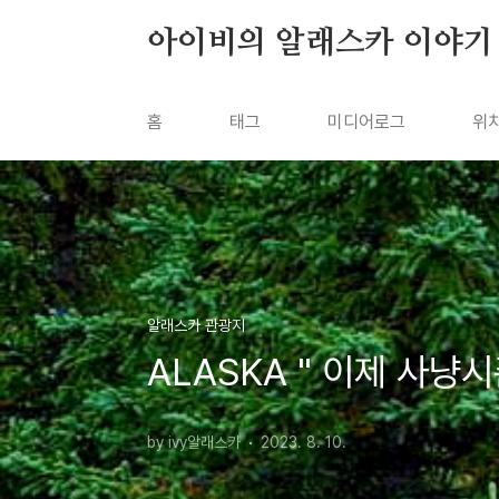
본문 바로가기
아이비의 알래스카 이야기
홈
태그
미디어로그
위
알래스카 관광지
ALASKA " 이제 사냥
by ivy알래스카
2023. 8. 10.