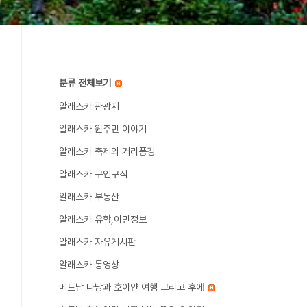
분류 전체보기
알래스카 관광지
알래스카 원주민 이야기
알래스카 축제와 거리풍경
알래스카 구인구직
알래스카 부동산
알래스카 유학,이민정보
알래스카 자유게시판
알래스카 동영상
베트남 다낭과 호이얀 여행 그리고 후에