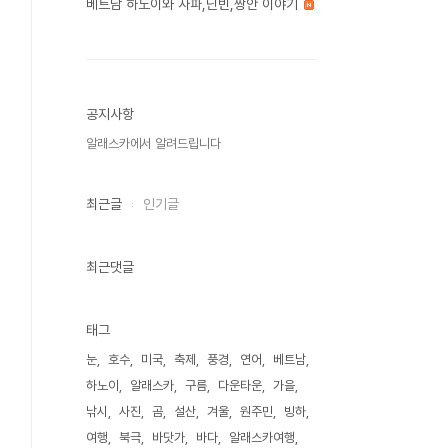
베트남 하노이와 사파,닌빈,짱안 이야기
공지사항
알래스카에서 알려드립니다
최근글
인기글
최근댓글
태그
눈
호수
미국
축제
풍경
연어
베트남
하노이
알래스카
구름
다운타운
가을
낚시
사진
곰
설산
겨울
원주민
빙하
여행
북극
바닷가
바다
알래스카여행