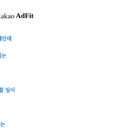
례인데
되는
 할 일이
라는