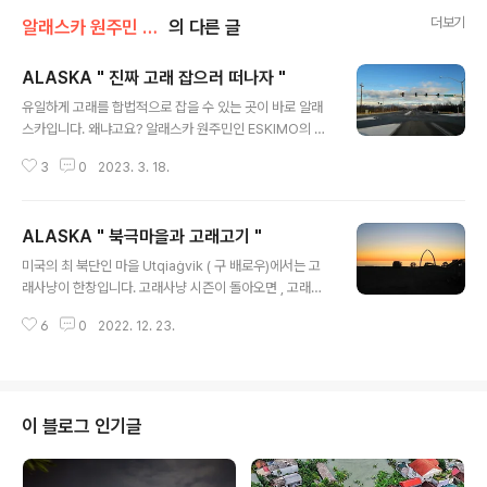
더보기
알래스카 원주민 이야기
의 다른 글
ALASKA " 진짜 고래 잡으러 떠나자 "
글 내용
유일하게 고래를 합법적으로 잡을 수 있는 곳이 바로 알래
스카입니다. 왜냐고요? 알래스카 원주민인 ESKIMO의 유
일한 식량의 공급원이 바로 사냥입니다. 사냥을 하지 않고
3
0
2023. 3. 18.
는 가족을 먹여 살릴 수 없기 때문에 몇천 년 전부터 이어온
사냥에 대해 일부 허가를 해주었습니다. 상상을 해 보세요.
오직, 얼음과 바다만 있는 곳에서 농사를 지을 수 없기도 하
ALASKA " 북극마을과 고래고기 "
거니와 사는 거라고는 야생동물과 해양동물이 존재할 뿐입
글 내용
니다. 그래서, 결혼 시기에는 예비 신랑이 사슴을 잡아 처갓
미국의 최 북단인 마을 Utqiaġvik ( 구 배로우)에서는 고
집이 되는 장인어른에게 사슴을 가져다 바치며 내 사냥 실
래사냥이 한창입니다. 고래사냥 시즌이 돌아오면 , 고래축
력이 이 정도니 당신의 딸을 굶기는 일은 없을 거라며 청혼
제가 열리게 됩니다. 고래사냥에 참가하지 않은 주민들에
을 합니다. 그러면 장인 될 사람은 그걸 보고 결혼 승낙 유
6
0
2022. 12. 23.
게도 공평하게 고래고기를 잘라 나누어줍니다. 겨울에 사
무를 결정짓습니다. 그리고, 신랑은 결혼식을 마치고 신부
망하는 남성들이 많은데, 얼음이 깨져 빠져 죽는 일이 많기
가 사는 마을로 가서 살게..
도 하며, 술에 취해 도로에서 동사하는 일도 빈번합니다. 옛
지명이 배로우였는데 오래전 탐험가가 자기 이름을 따서
지었는데, 얼마 전에 원주민 지명으로 개명을 했습니다. 오
이 블로그 인기글
늘은 북극 에스키모 마을의 고래 사냥과 다양한 음식들을
소개하도록 하겠습니다. 고래뼈로 아치를 세워놓아 이곳
북극마을의 핫플이 된 곳이기도 합니다. 해 뜨는 모습이 북