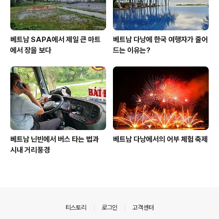
베트남 SAPA에서 제일 큰 마트
베트남 다낭에 한국 여행자가 줄어
에서 장을 보다
드는 이유는?
베트남 닌빈에서 버스 타는 법과
베트남 다낭에서의 어부 체험 축제
시내 거리풍경
의안내
티스토리
로그인
고객센터