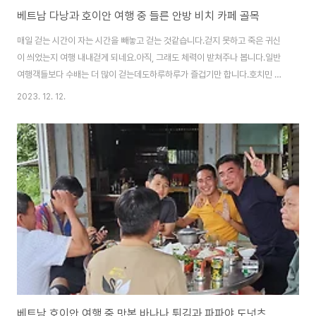
베트남 다낭과 호이안 여행 중 들른 안방 비치 카페 골목
매일 걷는 시간이 자는 시간을 빼놓고 걷는 것같습니다.걷지 못하고 죽은 귀신
이 씌었는지 여행 내내걷게 되네요.아직, 그래도 체력이 받쳐주나 봅니다.일반
여행객들보다 수배는 더 많이 걷는데도하루하루가 즐겁기만 합니다.호치민 여
행하던 기억들도 되살려 금방 잘 적응을 하는 것같습니다.물론, 태국여행 때도
2023. 12. 12.
주야장천 걸었는데 태국 보다는한결 베트남이 좋습니다. 오늘은 안방비치 카페
골목에 가서 아기자기한 카페들과 분위기를 전해 드리겠습니다.그리고, 대보름
이면 모든 샵이나 비즈니스를 하는 분들과주민들이 장사 잘 되게 해달라고 비
는 보름 기원제 풍경도전해 드리겠습니다.베트남 사람들은 어디다 대고 비는
게 거의, 일상인데나무나 대문 심지어 화분에도 향을 꽂고 기원을많이 합니
다. 베트남은 3대 종교로 크게 나눌 수 있..
베트남 호이안 여행 중 맛본 바나나 튀김과 파파야 도넛츠