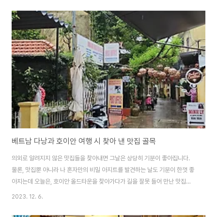
이나 광장시장등은 내국인을 상대로 하기도 하지만 크게, 야시장이라고 호칭을
하지는 않는 것같습니다. 알래스카에서는 그런 재래시장 자체가 없으며 기껏,
주중에 열리는 farmers' market이나 여름에 한시적으로 열리는 주말시장이
있습니다. 모든 것들이 마트에서 파니, 별도로 재래시장이 필요하지는 않습니
다. 호이안 호텔에서 그랩 오토바이를 불러 14,000동(700원)에 가면서 2시
간 후에 다시 나..
베트남 다낭과 호이안 여행 시 찾아 낸 맛집 골목
의외로 알려지지 않은 맛집들을 찾아내면 그날은 상당히 기분이 좋아집니다.
물론, 맛집뿐 아니라 나 혼자만의 비밀 아지트를 발견하는 날도 기분이 한껏 좋
아지는데 오늘은, 호이안 올드타운을 찾아가다가 길을 잘못 들어 만난 맛집들
이 즐비한 골목이며 역사적인 의미가 깃든 곳이기도 해서 나름 가슴이 뿌듯해
2023. 12. 6.
지기도 합니다. 수천 년의 역사적인 도시 호이안. 물론, 천년동안 중국의 지배를
받아 글도 한문을 사용하던 암울한 시기도 있었지만 꿋꿋하게 프랑스와 중국과