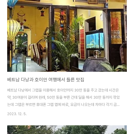
미국의 전쟁에서 승리한 베트남이 마치 우리네와 같은 숱한 아픔의 역사를 간
직하고 있기에 더욱 정이 가는 게 아닌가 합니다. 정확한 지도와 위치를 알 수
있는 이정표 골목에 있는 곳인데 , 한인 여행객들이 오지 않는 이유는 아마도 단
체여행을 하기 위해 올드타운부..
베트남 다낭과 호이안 여행에서 들른 맛집
베트남 다낭에서 그랩을 이용해서 호이안까지 30만 동을 주고 갔는데 시간은
약, 30여분이 걸리며 원래, 50만 동을 부른 건데 딜을 해서 30만 동까지 깎았
는데 그랩은 부르면 휴대폰 그랩 앱에 바로, 요금이 나오는데 차마다 각기 금액
이 다릅니다. 아직도 그 이유를 모르겠습니다. 원화 환상하는 법은 간단하게 뒤
2023. 12. 5.
에 "0"을 빼고 2로 나누면 됩니다. 즉, 12만 동이면 12,000에 2로 나누면
6,000원이라고 생각하시면 됩니다. 그중에 제일 저렴한 차를 부르면 바로 차
번호가 뜨고 현재 위치가 표시가 되며, 소요시간이 뜨게 되어 헷갈리는 경우는