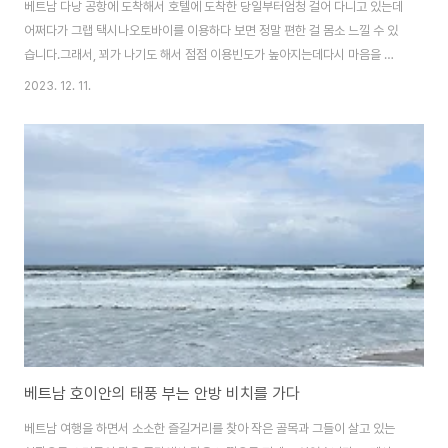
베트남 다낭 공항에 도착해서 호텔에 도착한 당일부터엄청 걸어 다니고 있는데
어쩌다가 그랩 택시나오토바이를 이용하다 보면 정말 편한 걸 몸소 느낄 수 있
습니다.그래서, 꾀가 나기도 해서 점점 이용빈도가 높아지는데다시 마음을 다
지면서 걷기에 나섰습니다. 안방 비치를 들러 바닷가를 둘러본 다음 추천해
2023. 12. 11.
준 조개죽 맛집이 있어 거리풍경을 즐기며 걸었습니다.걸으면서 여기저기 참견
도 많이 하고 아는 체도 해서거리의 인연을 쌓기도 했는데 , 이런 게 진정한여행
이 아닌가 하는 생각이 들더군요.다낭과 호이안, 후에를 여행한 이들을 보면 거
의 맛집들르거나 , 우아한 루프탑에서 주스나 맥주 마시면서인증숏 찍고, 풀옵
션 호텔에서 자랑하는 인증샷 찍은 게태반이더군요. 백팩킹이나 캠핑 유투버들
보면 그 자체를 즐기는 게 아니라촬영..
베트남 호이안의 태풍 부는 안방 비치를 가다
베트남 여행을 하면서 소소한 즐길거리를 찾아 작은 골목과 그들이 살고 있는