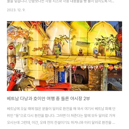
물을 넣습니다. 단팥보다는 각종 치즈와 각종 내용물을 빵 틀이 넘치도록 이거
저거 마구 집어 놓더군요. 아이들이 정말 좋아할 것 같은 붕어빵이라 저도 한참
2023. 12. 9.
을 구경을 했는데 워낙, 잘 되는지라 웨이팅이 장난이 아니네요. 붕어빵 하나에
7,000동이니 원화로는 360원 정도 합니다. 안에 그렇게 많이 집어넣었는데
도 가격이 너무 착하지 않나요? 그런데 , 여기서는 그 정도 가격이면 붕어빵 두
개 살 돈으로 쌀 국수를 한 그릇 먹을 수 있습니다. 그러니, 이들 입장에서는 그
렇게 싼 가격도 아닙니다. 거리마다 넘쳐나는 각종 음식 장사들로 인해 수시로
발길을 멈춰야 했..
베트남 다낭과 호이안 여행 중 들른 야시장 2부
베트남에 오실 때에 많은 분들이 달러로 환전을 해 와서 여기서 베트남 화폐 단
위인 "동"으로 다시 환전을 합니다. 그러면 더 쳐준다는 말에 모두 달러로 가져
오시는데 그런데, 이건, 오래 전의 전설이기도 하거니와 미리 달러로 환전을 해