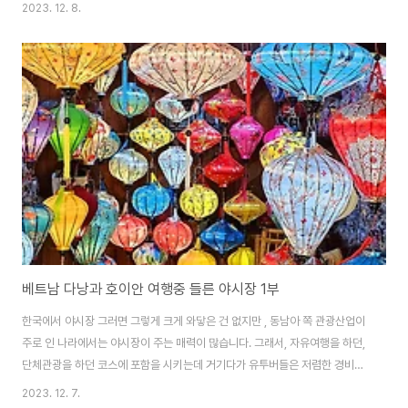
서 이중으로 환전 수수료를 무실 필요가 없습니다. 가이드들이 달러를 원하는
2023. 12. 8.
데 달러로 주시지 말고 원화를 가져오셔서 여기서 환전하시기 바랍니다. 우리
은행이 잘 쳐준다는 말에 엡에서 환전 신청을 해서 우리은행 가서 받아왔는데
우리 돈 10만 원에 1,700,000동으로 바꾸어 주었는데 여기, 베트남 공항 환
전소에서는 1,850,000동, 시내 중심가 금은방에서는 1,960,000동으로 환전
을 해 주었습니다. 이렇게 차이가 나는 이유는 환전 수수료이기 때문입니다. 은
행이나 환전소나..
베트남 다낭과 호이안 여행중 들른 야시장 1부
한국에서 야시장 그러면 그렇게 크게 와닿은 건 없지만 , 동남아 쪽 관광산업이
주로 인 나라에서는 야시장이 주는 매력이 많습니다. 그래서, 자유여행을 하던,
단체관광을 하던 코스에 포함을 시키는데 거기다가 유투버들은 저렴한 경비로
마음 껏 촬영을 할 수 있으니 거의 보고나 다름이 없습니다. 한국의 남대문 시장
2023. 12. 7.