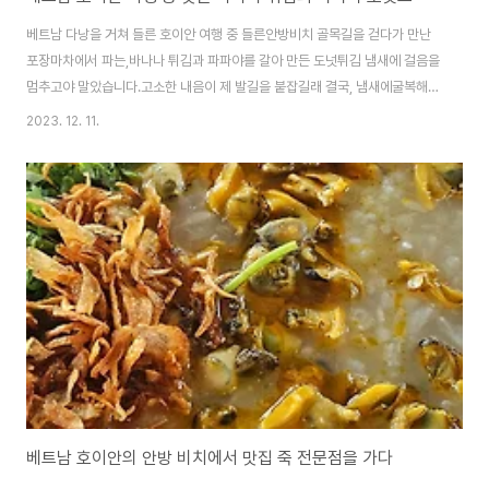
베트남 다낭을 거쳐 들른 호이안 여행 중 들른안방비치 골목길을 걷다가 만난
포장마차에서 파는,바나나 튀김과 파파야를 갈아 만든 도넛튀김 냄새에 걸음을
멈추고야 말았습니다.고소한 내음이 제 발길을 붙잡길래 결국, 냄새에굴복해
사 먹고야 말았습니다.맵짠단 건, 되도록이면 피하는 식단관리가 베트남에오
2023. 12. 11.
니, 하루아침에 다 무너져 내리네요..ㅎㅎ 엉망이 되어버린 식단관리 이젠, 잠시
미루어 두고먹방에 잠시 빠져 보도록 하겠습니다.그럼, 출발 ~~~~~ 우측에
다한 스파가 있네요.다낭 한국 스파의 줄임말일까요?아마도 단체 한국인 여행
객만을 위한 마사지 업소 같습니다.베트남어나 영어 한마디 설명이 없는 것 보
니,거의 확실한 것 같습니다. 이 집은 앞 마당이 파밭이에요.신기해서 한참을 들
여다 보았습니다.앞마당에 텃밭을 ..
베트남 호이안의 안방 비치에서 맛집 죽 전문점을 가다