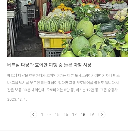
2위의 생산국이 되어 커피를 여러 나라로 수출을 하고 있게 된 것도 프랑스 덕
분이지만, 당시 고무농..
베트남 다낭과 호이안 여행 중 들른 아침 시장
베트남 다낭을 여행하다가 호이안이라는 다른 도시로넘어가려면 기차나 버스
나 그랩 택시를 부르면 되는데짐이 없다면 그랩 오토바이를 불러도 됩니다.시
간은 보통 30분 내외인데, 오토바이는 8만 동, 버스는 12만 동. 그랩 승용차는
30만 동을 부릅니다.원화로 계산할 때에는 뒤에 "0"을 하나 빼고 2로 나누면
2023. 12. 4.
대체로 맞습니다.예를들어 10,000 동이면 "0"을 하나 빼고 2로 나누면약,
500원이라고 생각하시면 됩니다. 베트남을 여행하면 그랩이라는 앱을 미리
1
···
15
16
17
18
19
한국에서 까시는 걸 추천하는데 인증은 한국에서 안 되고 베트남 공항에 오셔
서 유심을 바꿔야 인증이 되어가입이 가능합니다.여기서 팁하나,카드를 연동
해 놓으면 자동으로 빠져나가는데나중에 원화로 계산해서 청구가 되는데 이는