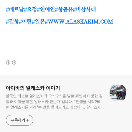
#베트남#요정#연예인#항공유#비상사태
#결항#이란#일본#WWW.ALASKAKIM.COM
(새창열림)
로그 정보
아이비의 알래스카 이야기
한국인 최초로 알래스카의 구석구석을 발로 뛰면서 다양한 경
험과 여행을 통한 알래스카 전문가 입니다. "인생을 시작하려
면 알래스카를 가라"는 말을 들려드리고 싶습니다. 알래스카
는 무한한 도전과 가능성을 갖고있는 마지막 남은 미 개척지이
기도 합니다. 젖과 꿀이 흐르는 "알래스카" 자연속의 삶이 그
구독하기
립다면 언제라도 알래스카로 오시기 바랍니다