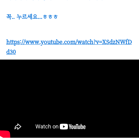
꼭.. 누르세요...ㅎㅎㅎ
https://www.youtube.com/watch?v=XSdzNWfD
d30