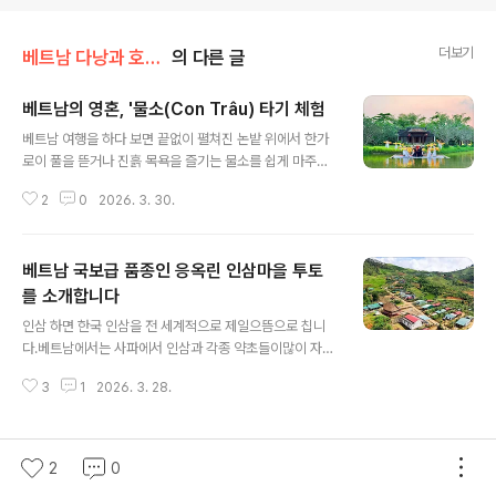
더보기
베트남 다낭과 호이얀 여행 그리고 후에
의 다른 글
베트남의 영혼, '물소(Con Trâu) 타기 체험
글 내용
베트남 여행을 하다 보면 끝없이 펼쳐진 논밭 위에서 한가
로이 풀을 뜯거나 진흙 목욕을 즐기는 물소를 쉽게 마주칠
수 있습니다. 베트남 사람들에게 물소는 단순히 축산물을
2
0
2026. 3. 30.
제공하는 동물을 넘어, **'가족의 일원이자 국가의 상징'*
*과도 같은 존재라고 할 수 있습니다. 농부가 메어놓은 물
소에 올라타서인증샷을 찍는 체험이 있는데 보통 요금은
베트남 국보급 품종인 응옥린 인삼마을 투토
천 원 정도입니다.하루 종일 물소를 메어 놓고 관광객을호
객하는 농부의 팔자는 정말 좋은 것 같더라고요.그럼, 물소
를 소개합니다
글 내용
체험하러 가 볼까요.베트남에 우박이 내린 소식도 전해 드
인삼 하면 한국 인삼을 전 세계적으로 제일으뜸으로 칩니
립니다. 베트남전 때 입었던 고엽제 피해 65주년되는 해입
다.베트남에서는 사파에서 인삼과 각종 약초들이많이 자라
니다. 65개의 등을 켜고 피해자들을 위로하는행사가 있었
지만 베트남 인삼중 투토 마을의인삼을 거의 국보급으로
습니다.전쟁은 오래도록 후유증을 앓게 됩니다.인간의 존
3
1
2026. 3. 28.
칩니다. 인삼 좋은 거야 다들 아시지만 먹기에 귀찮아정이
엄성을 상실한 미국의 안하무인의전쟁..
나 환 혹은, 액으로 된 걸 먹는데 한국에서는일회용 홍삼액
이 인기 절정에 있기도 합니다.수개월간 고대 숲의 우거진
숲 아래에서 "겨울 휴면"을 거친 후, 베트남의 국보인 응옥
2
0
린 인삼이 새싹을 돋우고 여린 잎을 펼치기 시작하며 "베트
이 블로그 인기글