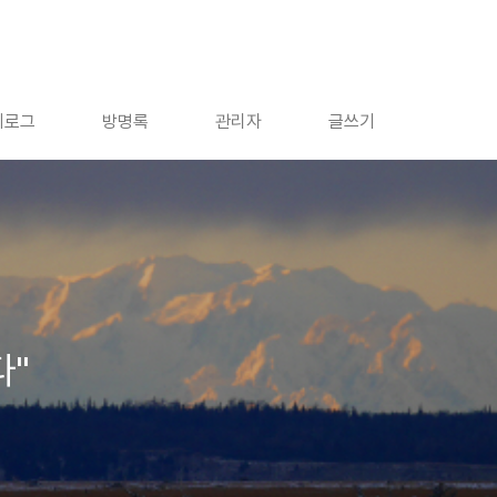
치로그
방명록
관리자
글쓰기
다"