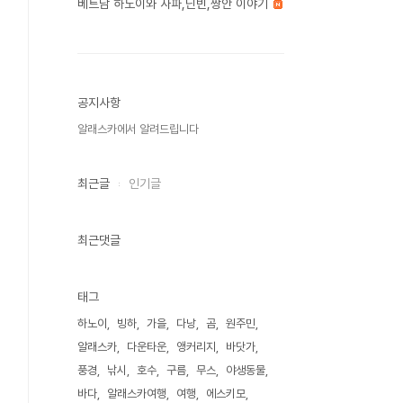
베트남 하노이와 사파,닌빈,짱안 이야기
공지사항
알래스카에서 알려드립니다
최근글
인기글
최근댓글
태그
하노이
빙하
가을
다낭
곰
원주민
알래스카
다운타운
앵커리지
바닷가
풍경
낚시
호수
구름
무스
야생동물
바다
알래스카여행
여행
에스키모