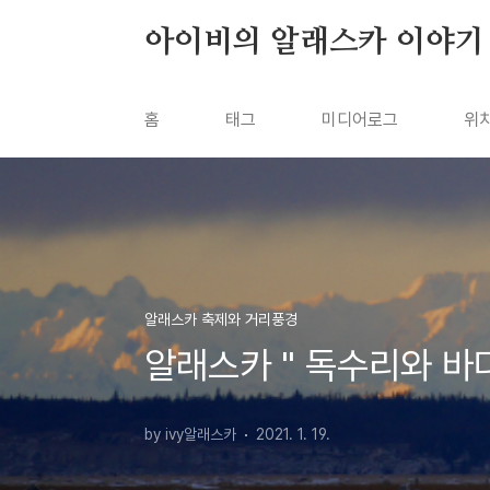
본문 바로가기
아이비의 알래스카 이야기
홈
태그
미디어로그
위
알래스카 축제와 거리풍경
알래스카 " 독수리와 바
by ivy알래스카
2021. 1. 19.