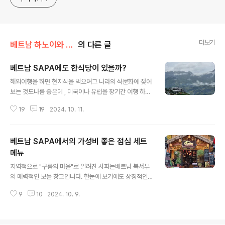
립다면 언제라도 알래스카로 오시기 바랍니다
더보기
베트남 하노이와 사파,닌빈,짱안 이야기
의 다른 글
베트남 SAPA에도 한식당이 있을까?
글 내용
해외여행을 하면 현지식을 먹으며그 나라의 식문화에 젖어
보는 것도나름 좋은데 , 미국이나 유럽을 장기간 여행 하다
보면 한식 고유의 매운 찌개맛이 그리울 때가있습니다. 동
19
19
2024. 10. 11.
남아에서는 그나마 한식과 비슷한 음식들이있어서 그걸로
대체를 하지만 김치찌개가그리울 때가 있습니다.미국에 있
을 때는 늘 한식 위주로 요리해서 먹기에그리웁지는 않았
베트남 SAPA에서의 가성비 좋은 점심 세트
지만, 사파에서 장기간지내다 보니, 매운 김치찌개가 생각
나기도하더군요. 걸어서 다니니 만약, 한식당이 있다면 만
메뉴
글 내용
날 수 있으리라 생각하고 골목골목 모두다니면서 유심히
지역적으로 "구름의 마을"로 알려진 사파는베트남 북서부
살펴보았습니다.그렇게 하다가 만난 한식을 하는 레스토랑
의 매력적인 보물 창고입니다. 한눈에 보기에도 상징적인
을만나서 잠시 소개를 드립니다. 그럼, 오늘은 김치찌개를
계단식 논, 무성한 계곡, 나란히 놓인 에메랄드빛 산의 아름
향해서 고고씽! 오늘도 변함없이 사파는 안개와 구름 그리
9
10
2024. 10. 9.
다움으로 여행객을 쉽게 매료시킵니다. 자연이 부여된 사
고, 애피타이저인가는 빗줄기로 아침을 엽니다. 사..
파가 베트남에서 가장 매혹적인 여행지 중 하나가 된 것은
놀라운 일이 아니라고 생각을 하는데 여기에 하나 덧붙이