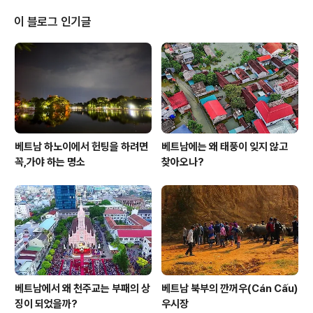
자면다양한 특산물이라 할 수 있습니다. 그 특산품으로 다
양한 요리를 해서 내오는데베트남은 남부부터 북부까지 대
이 블로그 인기글
표적인 음식이21가지가 있는데 나중에 시간이 되면 소개
를해 드리기로 하겠습니다. 오늘은 구름과 안개가 너울너
울 춤추는 경치를바라보며 레스토랑에 들러 세트 메뉴를주
문해 보았습니다.불과 7,000원에도 불구하고 다양한 코스
요리를맛볼 수 있어 너무나 좋았습니다. 그럼, 오늘..
베트남 하노이에서 헌팅을 하려면
베트남에는 왜 태풍이 잊지 않고
꼭,가야 하는 명소
찾아오나?
베트남에서 왜 천주교는 부패의 상
베트남 북부의 깐꺼우(Cán Cấu)
징이 되었을까?
우시장