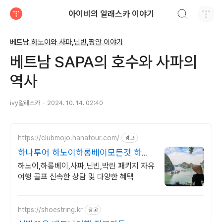
검색하기
아이비의 알래스카 이야기
티스토리
베트남 하노이와 사파,닌빈,짱안 이야기
베트남 SAPA의 호수와 사파의
역사
ivy알래스카
2024. 10. 14. 02:40
https://clubmojo.hanatour.com/
광고
하나투어 하노이하롱베이모든것 하나
투어 공식예약 인증센터
하노이,하롱베이,사파,닌빈,박린 패키지 자유
여행 골프 신속한 상담 및 다양한 혜택
https://shoestring.kr
광고