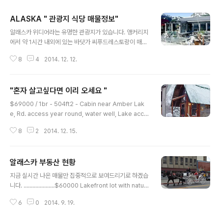
ALASKA " 관광지 식당 매물정보"
글 내용
알래스카 위디어라는 유명한 관광지가 있습니다. 앵커리지
에서 약 1시간 내외에 있는 바닷가 씨푸드레스토랑이 매물
로 나왔는데, 땅은 30년 리스네요. 노후를 여기서 보내면
8
4
2014. 12. 12.
좋습니다.바닷가에 있는 식당인지라 , 내내 낚시를 하면서
자급자족을 해도 되는 곳 입니다. 홍어,청어,광어,연어,생태
등 각종 수산물이 많이 나는곳이며, 크루즈가 정박하는 유
"혼자 살고싶다면 이리 오세요 "
명한 관광지 입니다.빙하와 폭포등 볼거리들이 많으며, 바
글 내용
다빙하와육지,산빙하들이 즐비한 곳이기도 합니다. 이렇게
$69000 / 1br - 504ft2 - Cabin near Amber Lak
유빙이 떠다니는곳입니다. Waterfront Commercial b
e, Rd. access year round, water well, Lake acce
usiness facility for sale - $275000 (Whittier ak)
ss (Trapper Creek) 오늘 재미난 부동산 매물이 하나
제가 보기에 돈을 많이 버는곳은 아닙니다.노후에 부부가
8
2
2014. 12. 15.
나왔네요. 앵커리지에서 차로 두시간 11분 정도 디날리 국
같이 운영을 하면서 놀며놀며 살수있는 환경입니다.낚..
립공원쪽으로 가다보면 나오는, 작은 동네입니다. 약 5에
이커에 달하는 곳이니, 땅은 상당히 넓습니다.캐빈이 있어
알래스카 부동산 현황
서 바로 거주해도 좋을 그런곳 입니다. 제가 알기로는 재산
글 내용
세도 없는걸로 알고 있습니다.공과금 낼건 하나도 없습니
지금 실시간 나온 매물만 집중적으로 보여드리기로 하겠습
다.쓰레기,물,전기 어느거 하나 낼일이 없으니 돈이 없어도
니다. .....................$60000 Lakefront lot with natur
무난한 그런곳입니다. 강도 가깝고 , 각종 식용식물들이 가
al gas (wasilla) 구름 호수 정면 및 타 키트 나 산의 전경.
득한 곳이기도 합니다.연어와 다른 물고기들을 잡아서 일
6
0
2014. 9. 19.
좋은 위치와 길을 가로 질러 초원 호수에서 초등학교와 초
년내 식탁에 올리면 됩니다. 가격도 ..
원 호수 소방서를 즐길 수 있습니다. 오리, 아비, 백조, 흐린