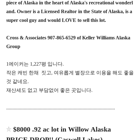
piece of Alaska in the heart of Alaska's recreational wonderl
and. Owner is a Licensed Realtor in the State of Alaska, is a
super cool guy and would LOVE to sell this lot.
Cross & Associates 907-865-6529 of Keller Williams Alaska
Group
1에이커는 1,227평 입니다.
작은 캐빈 한채 짓고, 여유롭게 별장으로 이용을 해도 좋을
것 같네요.
재산세도 없고 부담없어 좋은 곳입니다.
.......................................................................................
$8000 .92 ac lot in Willow Alaska
PRICE DROP!! (Caswell Lakes)