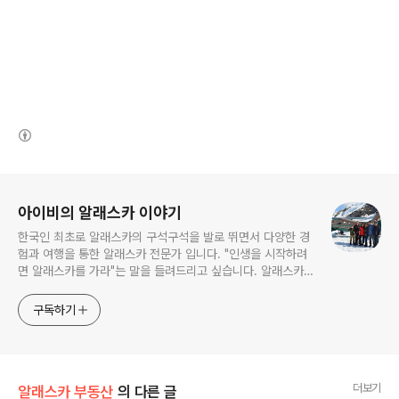
(새창열림)
로그 정보
아이비의 알래스카 이야기
한국인 최초로 알래스카의 구석구석을 발로 뛰면서 다양한 경
험과 여행을 통한 알래스카 전문가 입니다. "인생을 시작하려
면 알래스카를 가라"는 말을 들려드리고 싶습니다. 알래스카
는 무한한 도전과 가능성을 갖고있는 마지막 남은 미 개척지이
기도 합니다. 젖과 꿀이 흐르는 "알래스카" 자연속의 삶이 그
구독하기
립다면 언제라도 알래스카로 오시기 바랍니다
더보기
알래스카 부동산
의 다른 글