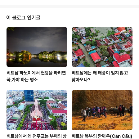
호수에서 낚시. 1.31 에이커. 더 많은 정보와 사진을이 주소
를 붙여 넣습니다.
............................................................................................................
이 블로그 인기글
$379000 / 4br - 2264ft² - **CHUGIAK **4 BR h
ome ..
베트남 하노이에서 헌팅을 하려면
베트남에는 왜 태풍이 잊지 않고
꼭,가야 하는 명소
찾아오나?
베트남에서 왜 천주교는 부패의 상
베트남 북부의 깐꺼우(Cán Cấu)