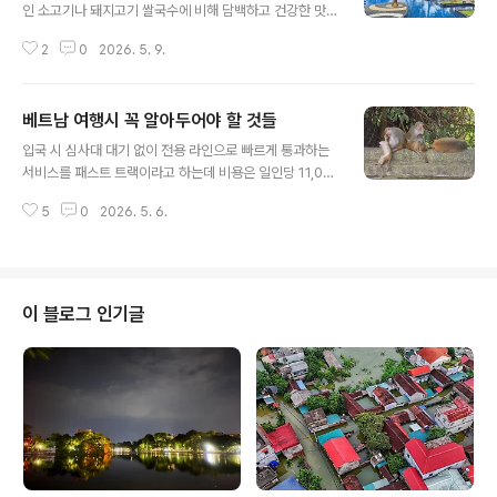
인 소고기나 돼지고기 쌀국수에 비해 담백하고 건강한 맛
을 강조하는 요리입니다. 베트남은 연꽃의 모든 부위(뿌리,
2
0
2026. 5. 9.
씨앗, 줄기, 꽃잎)를 식재료로 활용하는데, 그중에서도 연근
을 넣은 국수는 특히 영양가가 높고 식감이 풍부한 것으로
알려져 있습니다. 베트남에서는 연꽃에 대한 다양한 식재
베트남 여행시 꼭 알아두어야 할 것들
료 활용과수출 효자상품인 연꽃차가 정말 인기가많습니다.
글 내용
저도 연꽃차를 좋아하는 일인 중 한 명입니다.연꽃 농장이
입국 시 심사대 대기 없이 전용 라인으로 빠르게 통과하는
있어 조각배를 타고 연꽃을수거하는 모습은 정말 장관입니
서비스를 패스트 트랙이라고 하는데 비용은 일인당 11,00
다. 오늘은 연근 쌀국수를 소개하겠습니다.그럼, 출발합니
0~16,000원정도 하며 출국 시는 비용이 다소 다릅니다.
다. 미케비치 바닷가 앞에는 다양한 리조트들이정말 많습
5
0
2026. 5. 6.
그런데, 보통 비행기들이 자정을 넘거나비슷한 시간대에
니다. 개인적으로 바닷가에서 수영하는 것보다이렇게 바다
도착하기 때문에 굳이비싼 돈 내고 패스트 트랙을 이용할
를 보며 수영하는 리조트수영장..
이유가 있냐 하는 겁니다. 개중에는 그냥 있는 척하려고 하
시는 분과아예 쌩초보분들은 두려운 마음에 이용을하려는
분이 계신데 절대 비추입니다.제 경우는 수시로 입출국을
이 블로그 인기글
하는데 한 번도 패스트 트랙을 이용해 보지 않았는데기껏
해야 20분 내외에 모두 무사히 통과를 하게 됩니다. 그리
고, 짐 검사도 하지 않기에 아주 손쉽게통과가 됩니다.그러
니, 도착도 하기 전에 돈 자랑은 이제 그만~ 그럼 출발합니
다. 미케비치는 가성비는 모나크,..