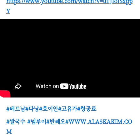
https://www.youtube.com/watch?v=uTJIolSxpp
Y
#베트남#다낭#호이안#고유가#항공료
#쌀국수 #넴루이#반쎄오#WWW.ALASKAKIM.CO
M