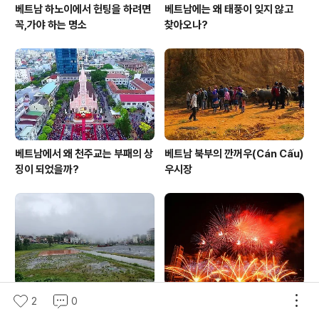
베트남 하노이에서 헌팅을 하려면
베트남에는 왜 태풍이 잊지 않고
꼭,가야 하는 명소
찾아오나?
베트남에서 왜 천주교는 부패의 상
베트남 북부의 깐꺼우(Cán Cấu)
징이 되었을까?
우시장
베트남 SAPA에서 제일 큰 마트
베트남 다낭에서의 어부 체험 축제
2
0
에서 장을 보다