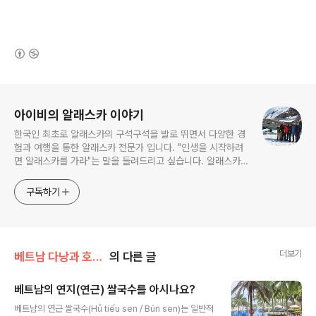
(새창열림)
로그 정보
아이비의 알래스카 이야기
한국인 최초로 알래스카의 구석구석을 발로 뛰면서 다양한 경
험과 여행을 통한 알래스카 전문가 입니다. "인생을 시작하려
면 알래스카를 가라"는 말을 들려드리고 싶습니다. 알래스카
는 무한한 도전과 가능성을 갖고있는 마지막 남은 미 개척지이
기도 합니다. 젖과 꿀이 흐르는 "알래스카" 자연속의 삶이 그
구독하기
립다면 언제라도 알래스카로 오시기 바랍니다
더보기
베트남 다낭과 호이얀 여행 그리고 후에
의 다른 글
베트남의 연지(연근) 쌀국수를 아시나요?
글 내용
베트남의 연근 쌀국수(Hủ tiếu sen / Bún sen)는 일반적